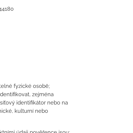
 44180
telné fyzické osobě;
identifikovat, zejména
 síťový identifikátor nebo na
mické, kulturní nebo
tními údaji pověřence jsou: