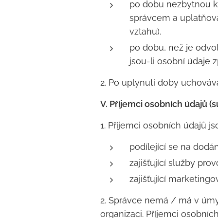
po dobu nezbytnou k 
správcem a uplatňová
vztahu).
po dobu, než je odvol
jsou-li osobní údaje
2. Po uplynutí doby uchováv
V. Příjemci osobních údajů 
1. Příjemci osobních údajů j
podílející se na dodá
zajišťující služby pr
zajišťující marketingo
2. Správce nemá / má v úmy
organizaci. Příjemci osobní