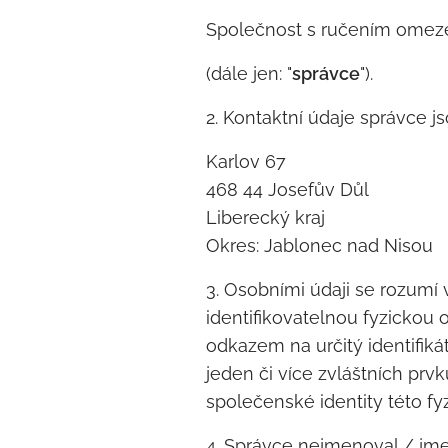
Společnost s ručením omeze
(dále jen: "
správce
").
2. Kontaktní údaje správce j
Karlov 67
468 44 Josefův Důl
Liberecký kraj
Okres: Jablonec nad Nisou
3. Osobními údaji se rozumí 
identifikovatelnou fyzickou 
odkazem na určitý identifikáto
jeden či více zvláštních prv
společenské identity této fy
4. Správce nejmenoval / jme