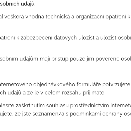
osobních údajů
ijal veškerá vhodná technická a organizační opatření
opatření k zabezpečení datových úložišť a úložišť osob
 osobním údajům mají přístup pouze jím pověřené oso
nternetového objednávkového formuláře potvrzujete
 údajů a že je v celém rozsahu přijímáte.
lasíte zaškrtnutím souhlasu prostřednictvím interne
ujete, že jste seznámen/a s podmínkami ochrany oso