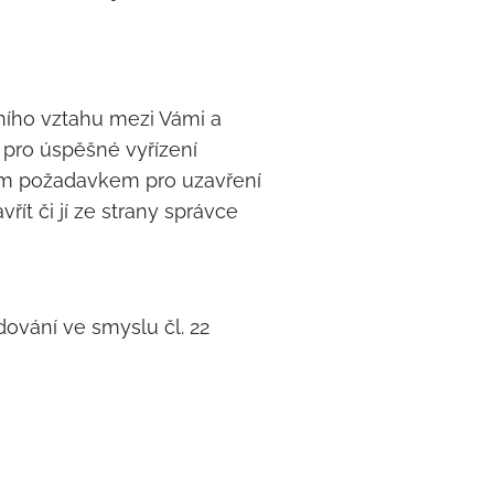
vního vztahu mezi Vámi a
 pro úspěšné vyřízení
ným požadavkem pro uzavření
t či jí ze strany správce
ování ve smyslu čl. 22