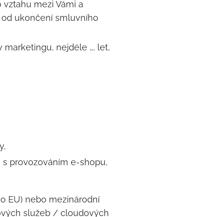
o vztahu mezi Vámi a
t od ukončení smluvního
marketingu, nejdéle …. let,
y,
sti s provozováním e-shopu,
mo EU) nebo mezinárodní
gových služeb / cloudových