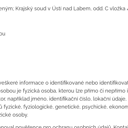
ným; Krajský soud v Ústí nad Labem, odd. C vložka
sou
veškeré informace o identifikované nebo identifikova
osobou je fyzická osoba, kterou lze přímo či nepřímo 
r, například jméno, identifikační číslo, lokační údaje,
ků fyzické, fyziologické, genetické, psychické, ekono
zické osoby.
noval pověřence pro ochranu osobních údajů. Kontak