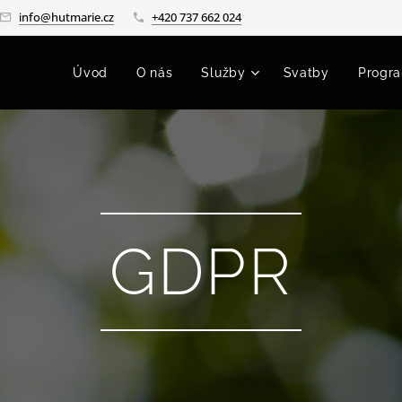
info@hutmarie.cz
+420 737 662 024
Úvod
O nás
Služby
Svatby
Progr
GDPR