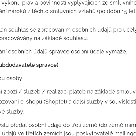
výkonu práv a povinností vyplývajících ze smluvníh
ní nároků z těchto smluvních vztahů (po dobu 15 le
án souhlas se zpracováním osobních údajů pro účely 
 zpracovávány na základě souhlasu.
ání osobních údajů správce osobní údaje vymaže.
(subdodavatelé správce)
sou osoby
ní zboží / služeb / realizaci plateb na základě smlouv
ovozování e-shopu (Shoptet) a další služby v souvislo
vé služby.
slu předat osobní údaje do třetí země (do země mi
ch údajů ve třetích zemích jsou poskytovatelé mailin